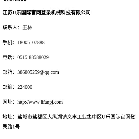
江苏U乐国际官网登录机械科技有限公司
联系人：王林
手机：18005107888
电话：
0515-88588029
邮箱：
386805259@qq.com
邮编：224000
网址：http://www.lifanpj.com
地址：盐城市盐都区大纵湖镇义丰工业集中区U乐国际官网登
录路1号