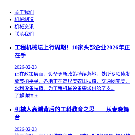
关于我们
机械制造
机械资讯
联系我们
工程机械送上行周期！10家头部企业2026年正
在手
2026-02-23
正在政策层面，设备更新政策持续落地，处所专项债发
放节拍平稳，各地正在高尺度农田扶植、交通网完美、
水利设备扶植、为工程机械设备需求供给了支...
了解详情 +
机械人高潮背后的工科教育之思——从春晚舞
台
2026-02-23