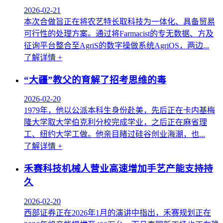
2026-02-21
本次合做旨正在将农艺特长取科技为一体化、具备贸易
可行性的处理方案。通过将Farmacist的专无数据、方及
征询平台整合至AgriS的数字操做系统AgriOS，两边...
了解详情 +
“大疆”教父的育解了招考思维的毒
2026-02-20
1979年，他以公派本科生身份赴美，先后正在卡内基梅
隆大学取大学伯克利分校完成学业，之后正在麻省理
工、纽约大学工做。他亲目睹过硅谷创业海潮，也...
了解详情 +
禾赛科技机械人营业高速增加手艺产能支持持
久
2026-02-20
西部证券正在2026年1月的演讲中指出，禾赛规划正在