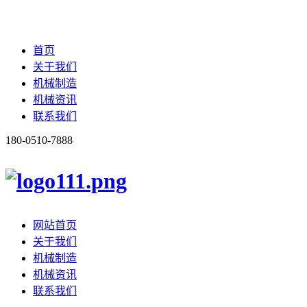
首页
关于我们
机械制造
机械资讯
联系我们
180-0510-7888
网站首页
关于我们
机械制造
机械资讯
联系我们