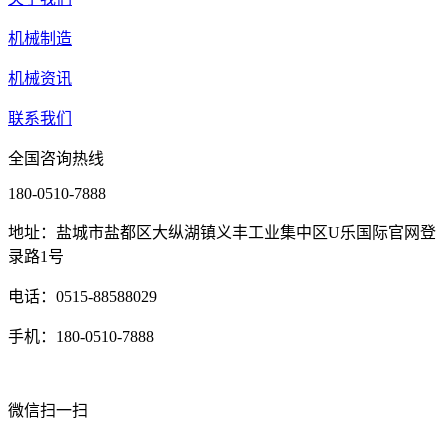
机械制造
机械资讯
联系我们
全国咨询热线
180-0510-7888
地址：盐城市盐都区大纵湖镇义丰工业集中区U乐国际官网登
录路1号
电话：0515-88588029
手机：180-0510-7888
微信扫一扫