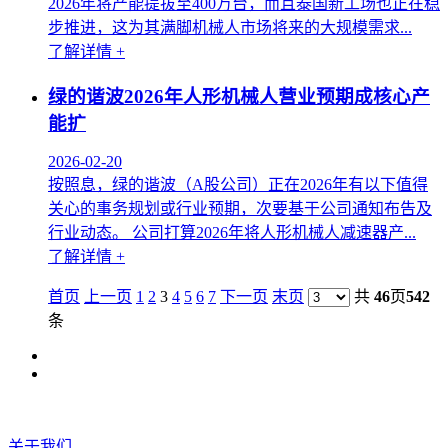
2026年将产能提拔至400万台，而且泰国新工场也正在稳
步推进，这为其满脚机械人市场将来的大规模需求...
了解详情 +
绿的谐波2026年人形机械人营业预期成核心产
能扩
2026-02-20
按照息，绿的谐波（A股公司）正在2026年有以下值得
关心的事务规划或行业预期，次要基于公司通知布告及
行业动态。 公司打算2026年将人形机械人减速器产...
了解详情 +
首页
上一页
1
2
3
4
5
6
7
下一页
末页
共
46
页
542
条
关于我们