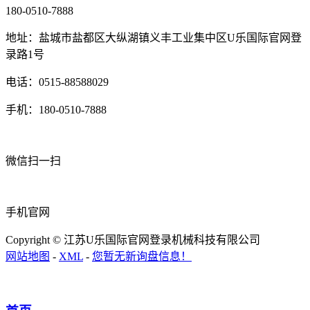
180-0510-7888
地址：盐城市盐都区大纵湖镇义丰工业集中区U乐国际官网登
录路1号
电话：0515-88588029
手机：180-0510-7888
微信扫一扫
手机官网
Copyright © 江苏U乐国际官网登录机械科技有限公司
网站地图
-
XML
-
您暂无新询盘信息！