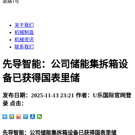
录路1号
关于我们
机械制造
机械资讯
联系我们
先导智能：公司储能集拆箱设
备已获得国表里储
发布日期：
2025-11-13 23:21
作者：
U乐国际官网登
录
点击：
先导智能：公司储能集拆箱设备已获得国表里储