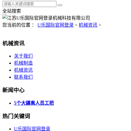
全站搜索
您当前的位置 ：
U乐国际官网登录
>
机械资讯
>
机械资讯
关于我们
机械制造
机械资讯
联系我们
新闻中心
5个大疆离人员工把
热门关键词
U乐国际官网登录