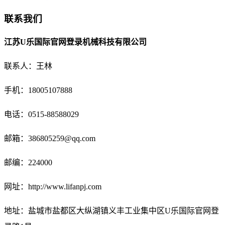
联系我们
江苏U乐国际官网登录机械科技有限公司
联系人：王林
手机：18005107888
电话：
0515-88588029
邮箱：
386805259@qq.com
邮编：224000
网址：http://www.lifanpj.com
地址：盐城市盐都区大纵湖镇义丰工业集中区U乐国际官网登