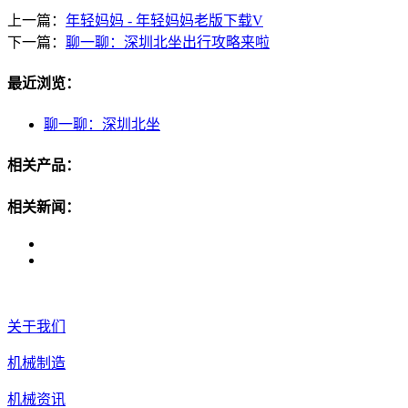
上一篇：
年轻妈妈 - 年轻妈妈老版下载V
下一篇：
聊一聊：深圳北坐出行攻略来啦
最近浏览：
聊一聊：深圳北坐
相关产品：
相关新闻：
关于我们
机械制造
机械资讯