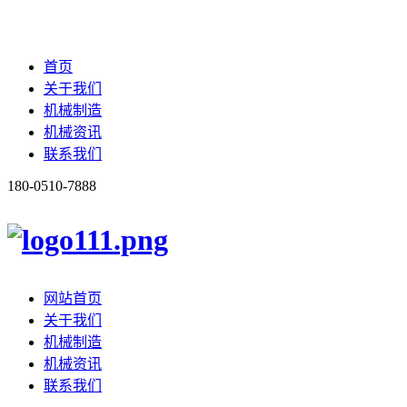
首页
关于我们
机械制造
机械资讯
联系我们
180-0510-7888
网站首页
关于我们
机械制造
机械资讯
联系我们