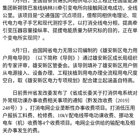
1月9日，全国首条贯通式同相供电示范工程正在国度能源
集团新朔铁巴准线纳林川牵引变电所向接触网送电成功，全线
公里。该项目是“交通强国”沉点项目，借帮同相供电理论、现
代电力电子手艺和现代测控手艺，以打消全线电分相，提高牵
引变压器容量操纵率、提拔电能质量为研究标的目的，正在单
个变电所实现同？。
8月7日，由国网省电力无限公司编制的《雄安新区电力用
户用电导则》（以下简称《导则》）通过雄安新区成长局组织
的专家评审，雄安新区管委会。该导则填补了雄安新区用户侧
从电源接入、设备办理、工程扶植到用电办理全流程用电尺度
空白，取《雄安新区电力专项规划》配合建立起涵盖自特高。
日前贵州省发改委发布了《省成长委关于打消供电系统对
外常规功课办事收费相关事项的通知（黔发改收费〔2019〕
248号）》，打消电网企业垄断性办事收费项目。打消低压用
户报拆工料费、检修费、10kV配电线带电功课收费、挪动发
电车（机）收费等4个收费项目。电网企业供给的输配电及相
关办事发生的费。