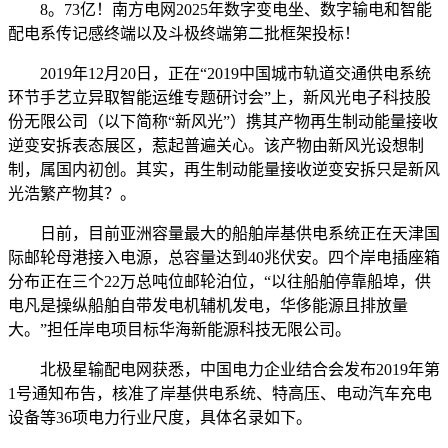
8。73亿！南方电网2025年数字变电坐、数字输电和智能
配电系传记感终端以及斗极终端第二批框架投标！
2019年12月20日，正在“2019中国城市轨道交通供电系统
环节手艺立异取智能运维专题研讨会”上，新风光电子科技股
份无限公司（以下简称“新风光”）携其产物再生制动能量接收
逆变安拆表态展区，惹起普遍关心。该产物由新风光设想制
制，属国内初创。其实，再生制动能量接收逆变安拆只是新风
光浩繁产物其？。
日前，目前亚洲容量最大的船舶岸基供电系统正在天津国
际邮轮母港接入电源，总容量达到40兆伏安。四个岸电插座箱
分布正在三个22万总吨位邮轮泊位，“以往船舶停靠船埠，供
电凡是操纵船舶自带发电机辅机发电，华侈能源且排放量
大。”担任岸电项目标华海新能源科技无限公司。
北极星输配电网获悉，中国电力企业结合会发布2019年第
1号通知布告，核准了岸基供电系统、特高压、电动汽车充电
设备等36项电力行业尺度，具体名录如下。